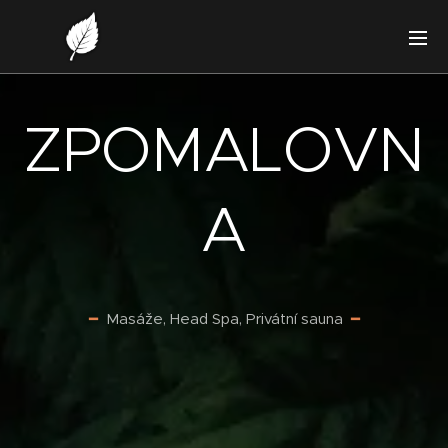
ZPOMALOVN
A
━
Masáže, Head Spa, Privátní sauna
━