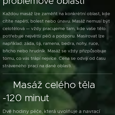
problémové oblasti
Každou masáž lze zaměřit na konkrétní oblast, kde
cítíte napětí, bolest nebo únavu. Masáž nemusí být
celotělová — vždy pracujeme tam, kde vaše tělo
potřebuje největší péči a podporu. Masírovat lze
například: záda, šíji, ramena, bedra, nohy, ruce,
břicho nebo hrudník. Masáž se vždy přizpůsobuje
tomu, co vás trápí nejvíce. Cena se odvíjí od času
stráveného prací na dané oblasti.
Masáž celého těla
✨
-120 minut
Dvě hodiny péče, která uvolňuje a navrací