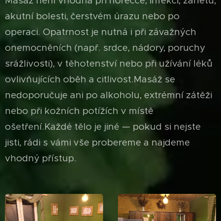
Masáž není vhodná při horečce, infekci, zánětu,
akutní bolesti, čerstvém úrazu nebo po
operaci.
Opatrnost je nutná i při závažných
onemocněních (např. srdce, nádory, poruchy
srážlivosti), v těhotenství nebo při užívání léků
ovlivňujících oběh a citlivost.
Masáž se
nedoporučuje ani po alkoholu, extrémní zátěži
nebo při kožních potížích v místě
ošetření.
Každé tělo je jiné — pokud si nejste
jisti, rádi s vámi vše probereme a najdeme
vhodný přístup.