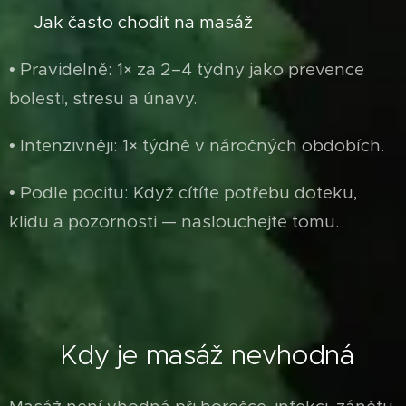
🧘‍♀️ Jak často chodit na masáž
• Pravidelně: 1× za 2–4 týdny jako prevence
bolesti, stresu a únavy.
• Intenzivněji: 1× týdně v náročných obdobích.
• Podle pocitu: Když cítíte potřebu doteku,
klidu a pozornosti — naslouchejte tomu.
❌
Kdy je masáž nevhodná