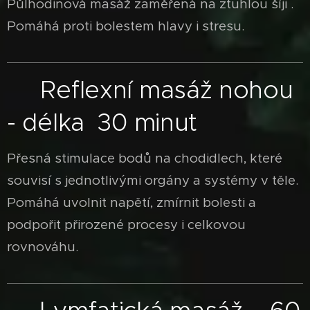
Půlhodinová masáž zaměřená na ztuhlou šíji .
Pomáhá proti bolestem hlavy i stresu.
Reflexní masáž nohou
👣
-
d
élka 30 minut
Přesná stimulace bodů na chodidlech, které
souvisí s jednotlivými orgány a systémy v těle.
Pomáhá uvolnit napětí, zmírnit bolesti a
podpořit přirozené procesy i celkovou
rovnováhu.