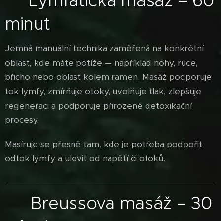
Lymfatická masáž – 60
💧
minut
Jemná manuální technika zaměřená na konkrétní
oblast, kde máte potíže — například nohy, ruce,
břicho nebo oblast kolem ramen. Masáž podporuje
tok lymfy, zmírňuje otoky, uvolňuje tlak, zlepšuje
regeneraci a podporuje přirozené detoxikační
procesy.
Masíruje se přesně tam, kde je potřeba podpořit
odtok lymfy a ulevit od napětí či otoků.
🌌
Breussova masáž –
30